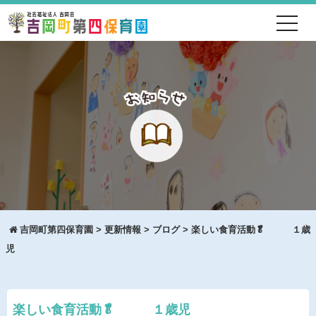
toggl
navig
吉岡町第四保育園
>
更新情報
>
ブログ
>
楽しい食育活動🥬 １歳
児
楽しい食育活動🥬 １歳児