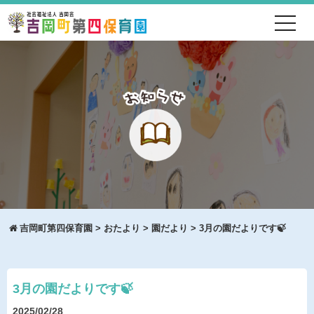
toggl
navig
吉岡町第四保育園
>
おたより
>
園だより
>
3月の園だよりです🍃
3月の園だよりです🍃
2025/02/28