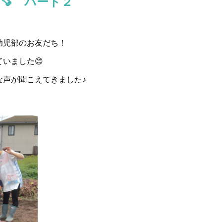
🍠 パート２
幼児部のお友だち！
いました😊
な声が聞こえてきました♪