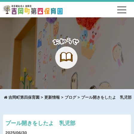
toggl
navig
吉岡町第四保育園
>
更新情報
>
ブログ
>
プール開きをしたよ 乳児部
プール開きをしたよ 乳児部
2025/06/30