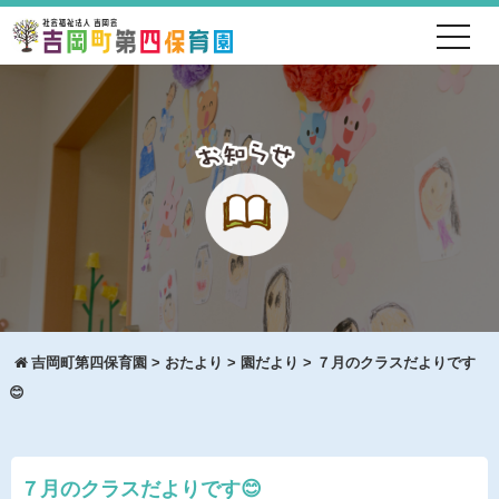
toggl
navig
吉岡町第四保育園
>
おたより
>
園だより
>
７月のクラスだよりです
😊
７月のクラスだよりです😊