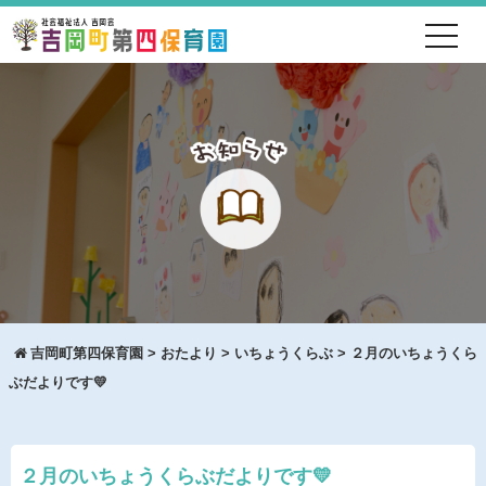
toggl
navig
吉岡町第四保育園
>
おたより
>
いちょうくらぶ
>
２月のいちょうくら
ぶだよりです💛
２月のいちょうくらぶだよりです💛