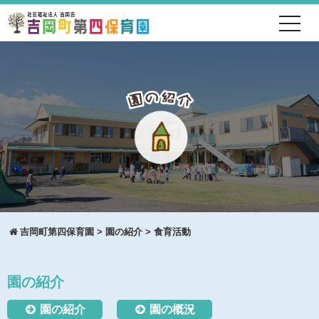
toggl
navig
吉岡町第四保育園
>
園の紹介
>
食育活動
園の紹介
園の紹介
園の概況